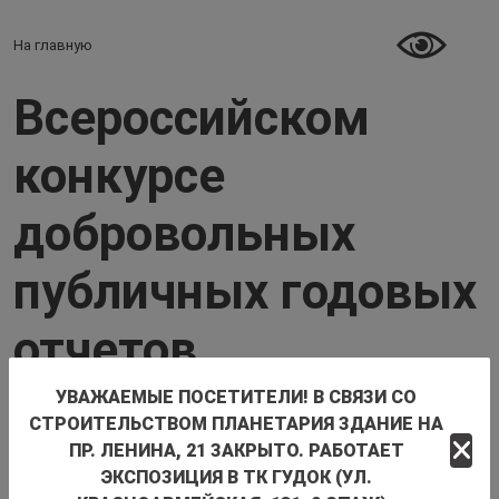
На главную
Перейти к основному содержанию
Всероссийском
конкурсе
добровольных
публичных годовых
отчетов
некоммерческих
УВАЖАЕМЫЕ ПОСЕТИТЕЛИ! В СВЯЗИ СО
СТРОИТЕЛЬСТВОМ ПЛАНЕТАРИЯ ЗДАНИЕ НА
организаций "Точка
ПР. ЛЕНИНА, 21 ЗАКРЫТО. РАБОТАЕТ
ЭКСПОЗИЦИЯ В ТК ГУДОК (УЛ.